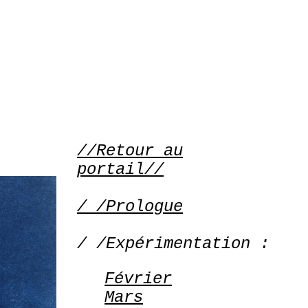
//Retour au
portail//
/ /Prologue
/ /Expérimentation :
Février
Mars