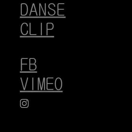
DANSE
CLIP
FB
VIMEO
-->